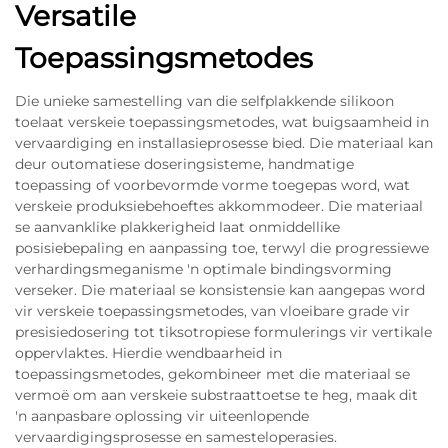
Versatile
Toepassingsmetodes
Die unieke samestelling van die selfplakkende silikoon
toelaat verskeie toepassingsmetodes, wat buigsaamheid in
vervaardiging en installasieprosesse bied. Die materiaal kan
deur outomatiese doseringsisteme, handmatige
toepassing of voorbevormde vorme toegepas word, wat
verskeie produksiebehoeftes akkommodeer. Die materiaal
se aanvanklike plakkerigheid laat onmiddellike
posisiebepaling en aanpassing toe, terwyl die progressiewe
verhardingsmeganisme 'n optimale bindingsvorming
verseker. Die materiaal se konsistensie kan aangepas word
vir verskeie toepassingsmetodes, van vloeibare grade vir
presisiedosering tot tiksotropiese formulerings vir vertikale
oppervlaktes. Hierdie wendbaarheid in
toepassingsmetodes, gekombineer met die materiaal se
vermoë om aan verskeie substraattoetse te heg, maak dit
'n aanpasbare oplossing vir uiteenlopende
vervaardigingsprosesse en samesteloperasies.