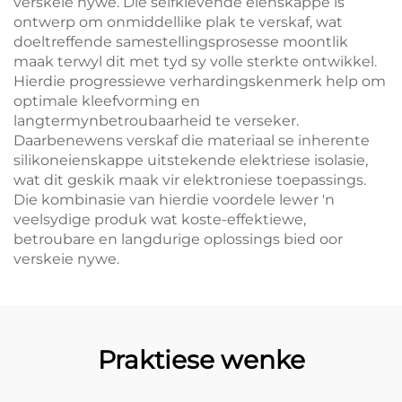
verskeie nywe. Die selfklevende eienskappe is
ontwerp om onmiddellike plak te verskaf, wat
doeltreffende samestellingsprosesse moontlik
maak terwyl dit met tyd sy volle sterkte ontwikkel.
Hierdie progressiewe verhardingskenmerk help om
optimale kleefvorming en
langtermynbetroubaarheid te verseker.
Daarbenewens verskaf die materiaal se inherente
silikoneienskappe uitstekende elektriese isolasie,
wat dit geskik maak vir elektroniese toepassings.
Die kombinasie van hierdie voordele lewer 'n
veelsydige produk wat koste-effektiewe,
betroubare en langdurige oplossings bied oor
verskeie nywe.
Praktiese wenke