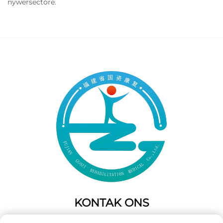
nywersectore.
KONTAK ONS
Add: 50 Gaofeng Suid Laan,Weste Poort