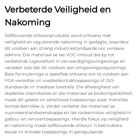
Verbeterde Veiligheid en
Nakoming
Selfklouende silikoonprodukte word ontwerp met
veiligheid en regulerende nakoming in gedagte, waardeur
dit voldoen aan streng industriestandaarde oor verskeie
sektore. Die materiaal se lae VOC-inhoud dra by tot
verbeterde lugkwaliteit in vervaardigingsomgewings en
verseker ook dat dit voldoen aan omgewingsregulerings.
Baie formuleringe is spesifiek ontwerp om te voldoen aan
FDA-vereistes vir voedselkontaktoepassings of ISO-
standaarde vir mediese toestelle. Die afwesigheid van
skadelike chemikalieë en die materiaal se biokompatibiliteit
maak dit geskik vir sensitiewe toepassings waar menslike
kontak betrokke is. Verder verbeter die materiaal se
vuurweerstandseienskappe en lae rookemissie veiligheid in
gebou- en vervoertoepassings. Hierdie fokus op veiligheid
en nakoming maak selfklouende silikoon 'n betroubare
keuse vir kritieke toepassings in gereguleerde