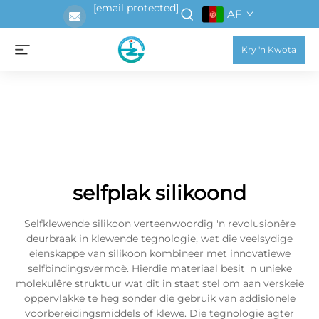
[email protected]
AF
Kry 'n Kwota
selfplak silikoond
Selfklewende silikoon verteenwoordig 'n revolusionêre
deurbraak in klewende tegnologie, wat die veelsydige
eienskappe van silikoon kombineer met innovatiewe
selfbindingsvermoë. Hierdie materiaal besit 'n unieke
molekulêre struktuur wat dit in staat stel om aan verskeie
oppervlakke te heg sonder die gebruik van addisionele
voorbereidingsmiddels of klewe. Die tegnologie agter