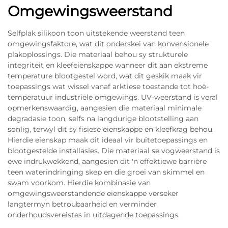
Omgewingsweerstand
Selfplak silikoon toon uitstekende weerstand teen
omgewingsfaktore, wat dit onderskei van konvensionele
plakoplossings. Die materiaal behou sy strukturele
integriteit en kleefeienskappe wanneer dit aan ekstreme
temperature blootgestel word, wat dit geskik maak vir
toepassings wat wissel vanaf arktiese toestande tot hoë-
temperatuur industriële omgewings. UV-weerstand is veral
opmerkenswaardig, aangesien die materiaal minimale
degradasie toon, selfs na langdurige blootstelling aan
sonlig, terwyl dit sy fisiese eienskappe en kleefkrag behou.
Hierdie eienskap maak dit ideaal vir buitetoepassings en
blootgestelde installasies. Die materiaal se vogweerstand is
ewe indrukwekkend, aangesien dit 'n effektiewe barrière
teen waterindringing skep en die groei van skimmel en
swam voorkom. Hierdie kombinasie van
omgewingsweerstandende eienskappe verseker
langtermyn betroubaarheid en verminder
onderhoudsvereistes in uitdagende toepassings.