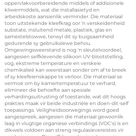
oppervlakvoorbereidende middels of addisionele
kliwermiddels, wat die installasietyd en
arbeidskoste aansienlik verminder. Die materiaal
toon uitstekende kleefkrag oor 'n verskeidenheid
substate, insluitend metale, plastiek, glas en
samestelstowwe, terwyl dit sy buigsaamheid
gedurende sy gebruikslewe behou.
Omgewingsweerstand is nog 'n sleutelvoordeel,
aangesien selfklevende silikoon UV-blootstelling,
vog, ekstreme temperature en verskeie
chemikalieë kan weerstaan sonder om af te breek
of sy kleefeienskappe te verloor. Die materiaal se
vermoë om by kamertemperatuur te verhard,
elimineer die behoefte aan spesiale
verhardingsuitrusting of toestande, wat dit hoogs
prakties maak vir beide industriële en doen-dit-self
toepassings. Veiligheidsoorwegings word goed
aangespreek, aangesien die materiaal gewoonlik
laag in vlugtige organiese verbindings (VOC's) is en
dikwels voldoen aan streng regulasievereistes vir