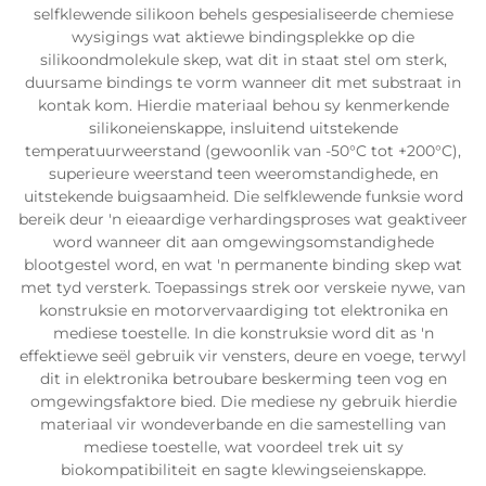
selfklewende silikoon behels gespesialiseerde chemiese
wysigings wat aktiewe bindingsplekke op die
silikoondmolekule skep, wat dit in staat stel om sterk,
duursame bindings te vorm wanneer dit met substraat in
kontak kom. Hierdie materiaal behou sy kenmerkende
silikoneienskappe, insluitend uitstekende
temperatuurweerstand (gewoonlik van -50°C tot +200°C),
superieure weerstand teen weeromstandighede, en
uitstekende buigsaamheid. Die selfklewende funksie word
bereik deur 'n eieaardige verhardingsproses wat geaktiveer
word wanneer dit aan omgewingsomstandighede
blootgestel word, en wat 'n permanente binding skep wat
met tyd versterk. Toepassings strek oor verskeie nywe, van
konstruksie en motorvervaardiging tot elektronika en
mediese toestelle. In die konstruksie word dit as 'n
effektiewe seël gebruik vir vensters, deure en voege, terwyl
dit in elektronika betroubare beskerming teen vog en
omgewingsfaktore bied. Die mediese ny gebruik hierdie
materiaal vir wondeverbande en die samestelling van
mediese toestelle, wat voordeel trek uit sy
biokompatibiliteit en sagte klewingseienskappe.