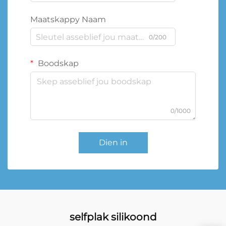
Maatskappy Naam
0/200
Boodskap
0/1000
Dien in
selfplak silikoond