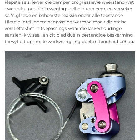
klepstelsels, lewer die demper progressiewe weerstand wat
eweredig met die bewegingsnelheid toeneem, en verseker
so 'n gladde en beheerste reaksie onder alle toestande.
Hierdie intelligente aanpassingsvermoë maak die stelsel
veral effektief in toepassings waar die lasverhoudinge
aansienlik wissel, en dit bied dus 'n bestendige beskerming
terwyl dit optimale werkverrigting doeltreffendheid behou.