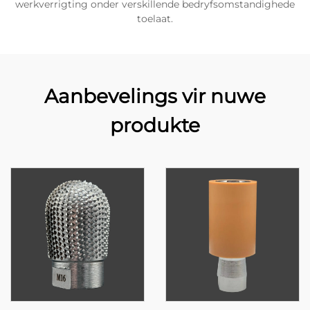
werkverrigting onder verskillende bedryfsomstandighede
toelaat.
Aanbevelings vir nuwe
produkte