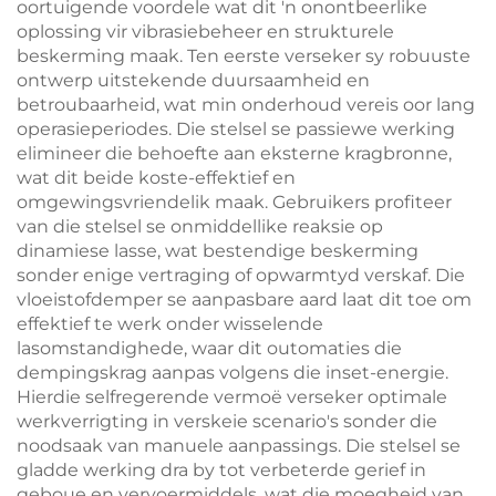
oortuigende voordele wat dit 'n onontbeerlike
oplossing vir vibrasiebeheer en strukturele
beskerming maak. Ten eerste verseker sy robuuste
ontwerp uitstekende duursaamheid en
betroubaarheid, wat min onderhoud vereis oor lang
operasieperiodes. Die stelsel se passiewe werking
elimineer die behoefte aan eksterne kragbronne,
wat dit beide koste-effektief en
omgewingsvriendelik maak. Gebruikers profiteer
van die stelsel se onmiddellike reaksie op
dinamiese lasse, wat bestendige beskerming
sonder enige vertraging of opwarmtyd verskaf. Die
vloeistofdemper se aanpasbare aard laat dit toe om
effektief te werk onder wisselende
lasomstandighede, waar dit outomaties die
dempingskrag aanpas volgens die inset-energie.
Hierdie selfregerende vermoë verseker optimale
werkverrigting in verskeie scenario's sonder die
noodsaak van manuele aanpassings. Die stelsel se
gladde werking dra by tot verbeterde gerief in
geboue en vervoermiddels, wat die moegheid van