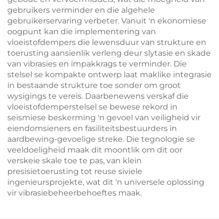
gebruikers verminder en die algehele
gebruikerservaring verbeter. Vanuit 'n ekonomiese
oogpunt kan die implementering van
vloeistofdempers die lewensduur van strukture en
toerusting aansienlik verleng deur slytasie en skade
van vibrasies en impakkrags te verminder. Die
stelsel se kompakte ontwerp laat maklike integrasie
in bestaande strukture toe sonder om groot
wysigings te vereis. Daarbenewens verskaf die
vloeistofdemperstelsel se bewese rekord in
seismiese beskerming 'n gevoel van veiligheid vir
eiendomsieners en fasiliteitsbestuurders in
aardbewing-gevoelige streke. Die tegnologie se
veeldoeligheid maak dit moontlik om dit oor
verskeie skale toe te pas, van klein
presisietoerusting tot reuse siviele
ingenieursprojekte, wat dit 'n universele oplossing
vir vibrasiebeheerbehoeftes maak.