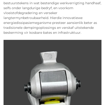
bestuurstekens in wat bestendige werkverrigting handhaaf,
selfs onder langdurige bedryf, en voorkom
vloeistofdegradering en verseker
langtermynbetroubaarheid. Hierdie innovatiewe
energiedissipasiemeganisme presteer aansienlik beter as
tradisionele dempingoplossings en verskaf uitstekende
beskerming vir kosbare bates en infrastruktuur.