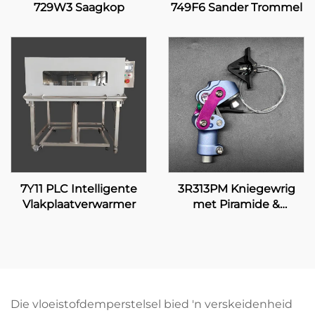
729W3 Saagkop
749F6 Sander Trommel
7Y11 PLC Intelligente
3R313PM Kniegewrig
Vlakplaatverwarmer
met Piramide &
Handmatige Sluiting
Die vloeistofdemperstelsel bied 'n verskeidenheid