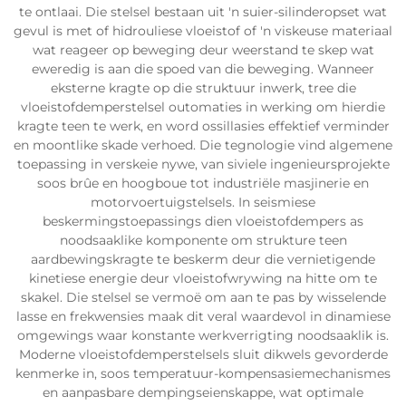
te ontlaai. Die stelsel bestaan uit 'n suier-silinderopset wat
gevul is met of hidrouliese vloeistof of 'n viskeuse materiaal
wat reageer op beweging deur weerstand te skep wat
eweredig is aan die spoed van die beweging. Wanneer
eksterne kragte op die struktuur inwerk, tree die
vloeistofdemperstelsel outomaties in werking om hierdie
kragte teen te werk, en word ossillasies effektief verminder
en moontlike skade verhoed. Die tegnologie vind algemene
toepassing in verskeie nywe, van siviele ingenieursprojekte
soos brûe en hoogboue tot industriële masjinerie en
motorvoertuigstelsels. In seismiese
beskermingstoepassings dien vloeistofdempers as
noodsaaklike komponente om strukture teen
aardbewingskragte te beskerm deur die vernietigende
kinetiese energie deur vloeistofwrywing na hitte om te
skakel. Die stelsel se vermoë om aan te pas by wisselende
lasse en frekwensies maak dit veral waardevol in dinamiese
omgewings waar konstante werkverrigting noodsaaklik is.
Moderne vloeistofdemperstelsels sluit dikwels gevorderde
kenmerke in, soos temperatuur-kompensasiemechanismes
en aanpasbare dempingseienskappe, wat optimale