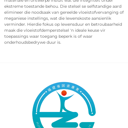
materiale en ontwerpe insluit wat die integriteit onder
ekstreme toestande behou. Die stelsel se selfstandige aard
elimineer die noodsaak van gereelde vloeistofvervanging of
meganiese instellings, wat die lewenskoste aansienlik
verminder. Hierdie fokus op lewensduur en betroubaarheid
maak die vloeistofdemperstelsel 'n ideale keuse vir
toepassings waar toegang beperk is of waar
onderhoudsbedrywe duur is.