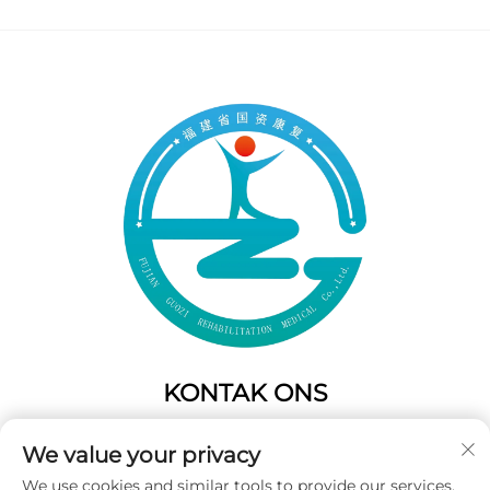
KONTAK ONS
Add: 50 Gaofeng Suid Laan,Weste Poort
We value your privacy
Fuzhou,Fujian,China
We use cookies and similar tools to provide our services.