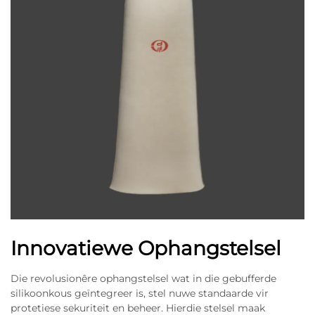
Innovatiewe Ophangstelsel
Die revolusionêre ophangstelsel wat in die gebufferde
silikoonkous geïntegreer is, stel nuwe standaarde vir
protetiese sekuriteit en beheer. Hierdie stelsel maak