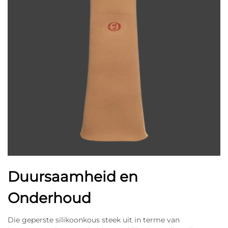
Duursaamheid en
Onderhoud
Die geperste silikoonkous steek uit in terme van