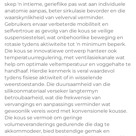
skep 'n intieme, gerieflike pas wat aan individuele
anatomie aanpas, beter sirkulasie bevorder en die
waarskynlikheid van velverval verminder.
Gebruikers ervaar verbeterde mobiliteit en
selfvertroue as gevolg van die kous se veilige
suspensiestelsel, wat onbehoorlike beweging en
rotasie tydens aktiwiteite tot 'n minimum beperk.
Die kous se innovatiewe ontwerp hanteer ook
temperatuurregulering, met ventilasiekanale wat
help om optimale veltemperatuur en voggehalte te
handhaaf. Hierdie kenmerk is veral waardevol
tydens fisiese aktiwiteit of in wisselende
weerstoestande. Die duursaamheid van die
silikoonmateriaal verseker langtermyn
betroubaarheid, wat die frekwensie van
vervangings en aanpassings verminder wat
gewoonlik vereis word met konvensionele kousse.
Die kous se vermoë om geringe
volumeveranderings gedurende die dag te
akkommodeer, bied bestendige gemak en