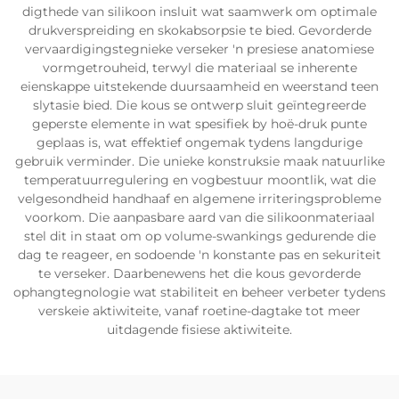
digthede van silikoon insluit wat saamwerk om optimale
drukverspreiding en skokabsorpsie te bied. Gevorderde
vervaardigingstegnieke verseker 'n presiese anatomiese
vormgetrouheid, terwyl die materiaal se inherente
eienskappe uitstekende duursaamheid en weerstand teen
slytasie bied. Die kous se ontwerp sluit geïntegreerde
geperste elemente in wat spesifiek by hoë-druk punte
geplaas is, wat effektief ongemak tydens langdurige
gebruik verminder. Die unieke konstruksie maak natuurlike
temperatuurregulering en vogbestuur moontlik, wat die
velgesondheid handhaaf en algemene irriteringsprobleme
voorkom. Die aanpasbare aard van die silikoonmateriaal
stel dit in staat om op volume-swankings gedurende die
dag te reageer, en sodoende 'n konstante pas en sekuriteit
te verseker. Daarbenewens het die kous gevorderde
ophangtegnologie wat stabiliteit en beheer verbeter tydens
verskeie aktiwiteite, vanaf roetine-dagtake tot meer
uitdagende fisiese aktiwiteite.