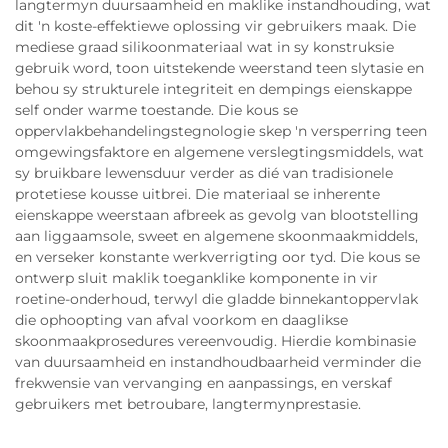
langtermyn duursaamheid en maklike instandhouding, wat
dit 'n koste-effektiewe oplossing vir gebruikers maak. Die
mediese graad silikoonmateriaal wat in sy konstruksie
gebruik word, toon uitstekende weerstand teen slytasie en
behou sy strukturele integriteit en dempings eienskappe
self onder warme toestande. Die kous se
oppervlakbehandelingstegnologie skep 'n versperring teen
omgewingsfaktore en algemene verslegtingsmiddels, wat
sy bruikbare lewensduur verder as dié van tradisionele
protetiese kousse uitbrei. Die materiaal se inherente
eienskappe weerstaan afbreek as gevolg van blootstelling
aan liggaamsole, sweet en algemene skoonmaakmiddels,
en verseker konstante werkverrigting oor tyd. Die kous se
ontwerp sluit maklik toeganklike komponente in vir
roetine-onderhoud, terwyl die gladde binnekantoppervlak
die ophoopting van afval voorkom en daaglikse
skoonmaakprosedures vereenvoudig. Hierdie kombinasie
van duursaamheid en instandhoudbaarheid verminder die
frekwensie van vervanging en aanpassings, en verskaf
gebruikers met betroubare, langtermynprestasie.